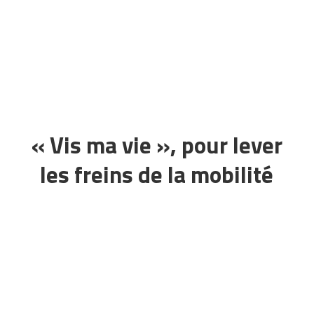
« Vis ma vie », pour lever
les freins de la mobilité
Le parcours #Mobilité interne permet à
tous les collaborateurs de découvrir les
métiers de leurs collègues sur une courte
période en immersion.
Attractif et ludique, il
permet de sortir des processus lourds de la