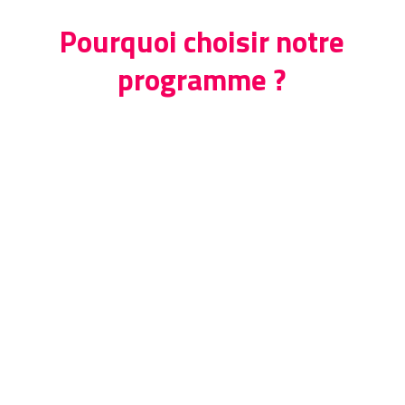
Pourquoi choisir notre
programme ?
Redonner du sens au
quotidien
Découvrez la vie d’une association
de l’intérieur et devenez partie
intégrante de son équipe. A la clé ?
Une expérience porteuse de sens,
motivante, qui va changer votre vie,
et tout cela grâce l’immersion !