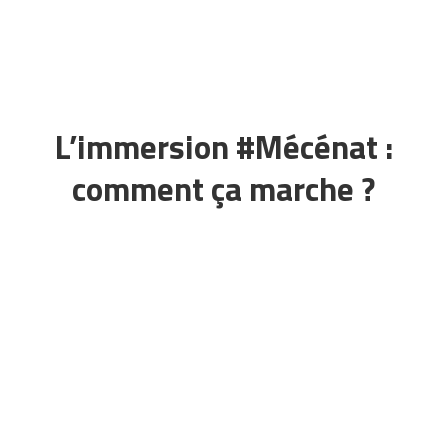
L’immersion #Mécénat :
comment ça marche ?
Notre programme d’immersion en
association associe le meilleur du mécénat
de compétences et de l’immersion
apprenante afin de produire une expérience
unique à destination de cadres en fin de
carrière.
Notre offre permet de s’engager à
temps plein pour une association avec