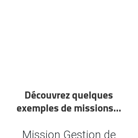
structure qui vous convient, dans le
secteur qui vous intéresse. Nous
vous accompagnons dans toutes
les étapes du projet, vous
apportant notre connaissance du
terrain et nos outils digitaux.
Découvrez quelques
exemples de missions…
Mission Gestion de