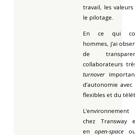
travail, les valeur
le pilotage.
En ce qui con
hommes, j’ai obse
de transpar
collaborateurs tr
turnover
importan
d’autonomie avec 
flexibles et du télét
L’environnement
chez Transway e
en
open-space
ou