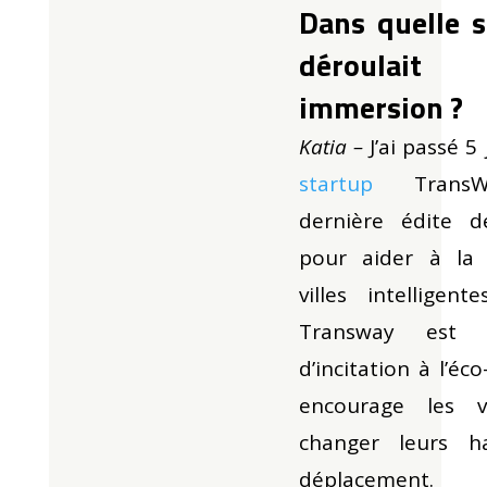
Dans quelle s
déroula
immersion ?
Katia –
J’ai passé 5
startup
TransWa
dernière
édite d
pour aider à la 
villes intelligent
Transway est 
d’incitation à l’éc
encourage les 
changer leurs h
déplacement.