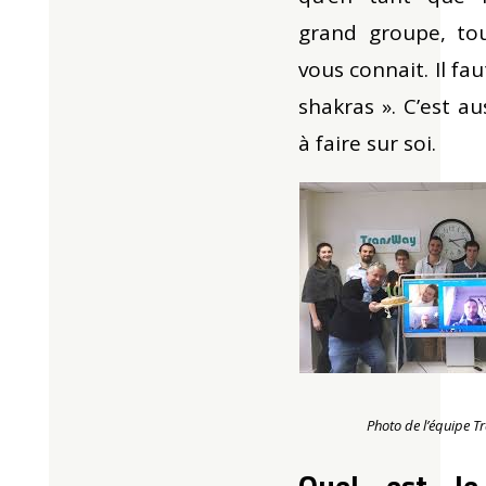
grand groupe, to
vous connait.
Il fa
shakras ». C’est au
à faire sur soi.
Photo de l’équipe 
Quel est le