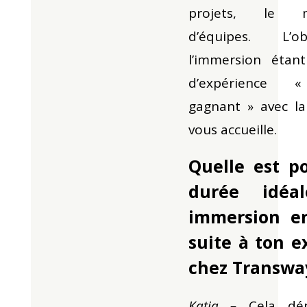
projets, le m
d’équipes. L’o
l’immersion étan
d’expérience 
gagnant » avec la
vous accueille.
Quelle est po
durée idéa
immersion e
suite à ton e
chez Transwa
Katia –
Cela dé