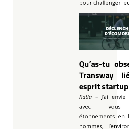
pour challenger leu
Qu’as-tu obs
Transway l
esprit startup
Katia –
J’ai envi
avec vous p
étonnements en l
hommes, l’envir