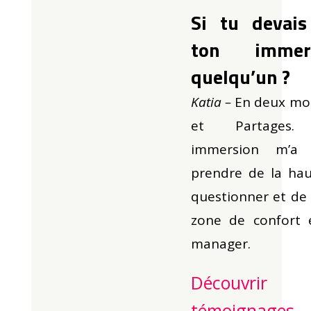
Si tu devai
ton imme
quelqu’un ?
Katia –
En deux mot
et Partage
immersion
m’a p
prendre de la ha
questionner et de
zone de confort 
manager.
Découvrir 
témoignages