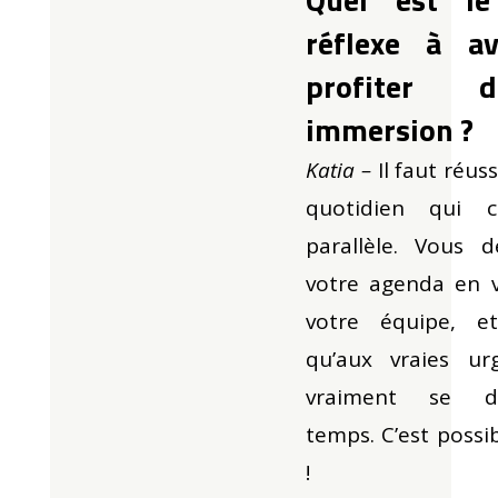
réflexe à a
profiter
immersion ?
Katia –
Il faut réuss
quotidien qui 
parallèle.
Vous d
votre agenda en ve
votre équipe, e
qu’aux vraies ur
vraiment se d
temps.
C’est possibl
!