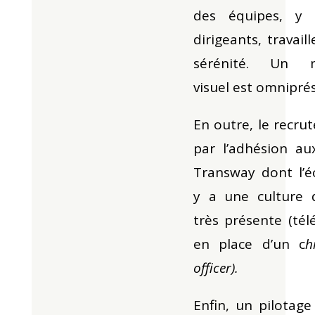
des équipes, y 
dirigeants, travail
sérénité. Un 
visuel est omnipré
En outre, le recr
par l’adhésion au
Transway dont l’éc
y a une culture 
très présente (télé
en place d’un c
h
officer).
Enfin, un pilotage